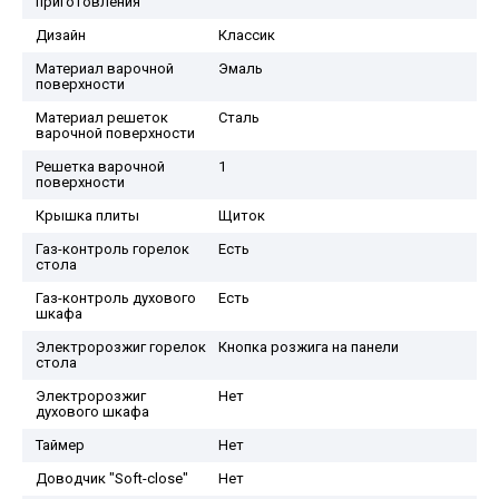
приготовления
Дизайн
Классик
Материал варочной
Эмаль
поверхности
Материал решеток
Сталь
варочной поверхности
Решетка варочной
1
поверхности
Крышка плиты
Щиток
Газ-контроль горелок
Есть
стола
Газ-контроль духового
Есть
шкафа
Электророзжиг горелок
Кнопка розжига на панели
стола
Электророзжиг
Нет
духового шкафа
Таймер
Нет
Доводчик "Soft-close"
Нет