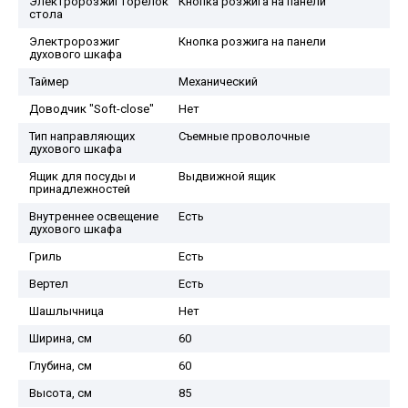
Электророзжиг горелок
Кнопка розжига на панели
стола
Электророзжиг
Кнопка розжига на панели
духового шкафа
Таймер
Механический
Доводчик "Soft-close"
Нет
Тип направляющих
Съемные проволочные
духового шкафа
Ящик для посуды и
Выдвижной ящик
принадлежностей
Внутреннее освещение
Есть
духового шкафа
Гриль
Есть
Вертел
Есть
Шашлычница
Нет
Ширина, см
60
Глубина, см
60
Высота, см
85