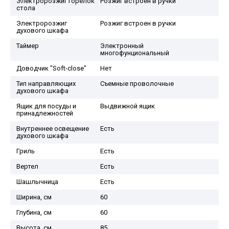
Электророзжиг горелок
Розжиг встроен в ручки
стола
Электророзжиг
Розжиг встроен в ручки
духового шкафа
Таймер
Электронный
многофунциональный
Доводчик "Soft-close"
Нет
Тип направляющих
Съемные проволочные
духового шкафа
Ящик для посуды и
Выдвижной ящик
принадлежностей
Внутреннее освещение
Есть
духового шкафа
Гриль
Есть
Вертел
Есть
Шашлычница
Есть
Ширина, см
60
Глубина, см
60
Высота, см
85