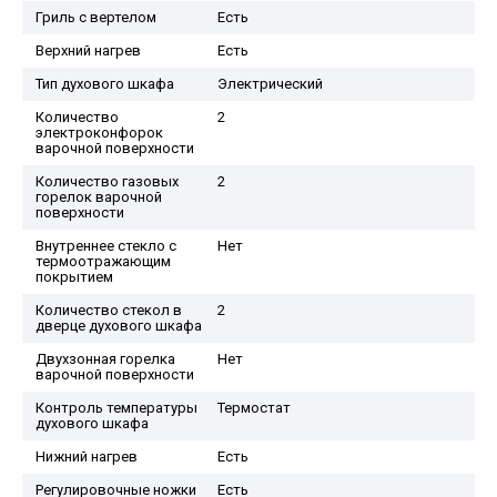
Гриль с вертелом
Есть
Верхний нагрев
Есть
Тип духового шкафа
Электрический
Количество
2
электроконфорок
варочной поверхности
Количество газовых
2
горелок варочной
поверхности
Внутреннее стекло с
Нет
термоотражающим
покрытием
Количество стекол в
2
дверце духового шкафа
Двухзонная горелка
Нет
варочной поверхности
Контроль температуры
Термостат
духового шкафа
Нижний нагрев
Есть
Регулировочные ножки
Есть