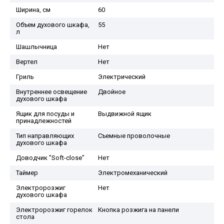
Ширина, см
60
Объем духового шкафа,
55
л
Шашлычница
Нет
Вертел
Нет
Гриль
Электрический
Внутреннее освещение
Двойное
духового шкафа
Ящик для посуды и
Выдвижной ящик
принадлежностей
Тип направляющих
Съемные проволочные
духового шкафа
Доводчик "Soft-close"
Нет
Таймер
Электромеханический
Электророзжиг
Нет
духового шкафа
Электророзжиг горелок
Кнопка розжига на панели
стола