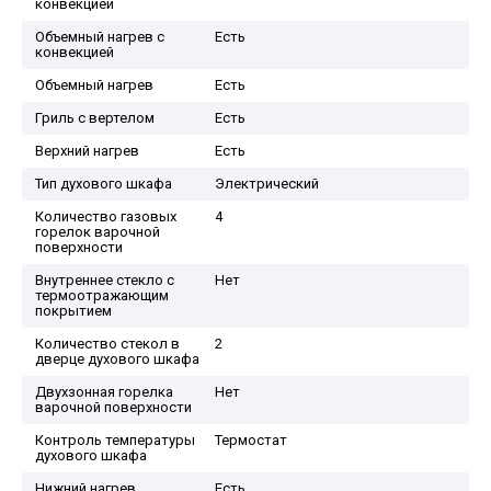
конвекцией
Объемный нагрев с
Есть
конвекцией
Объемный нагрев
Есть
Гриль с вертелом
Есть
Верхний нагрев
Есть
Тип духового шкафа
Электрический
Количество газовых
4
горелок варочной
поверхности
Внутреннее стекло с
Нет
термоотражающим
покрытием
Количество стекол в
2
дверце духового шкафа
Двухзонная горелка
Нет
варочной поверхности
Контроль температуры
Термостат
духового шкафа
Нижний нагрев
Есть