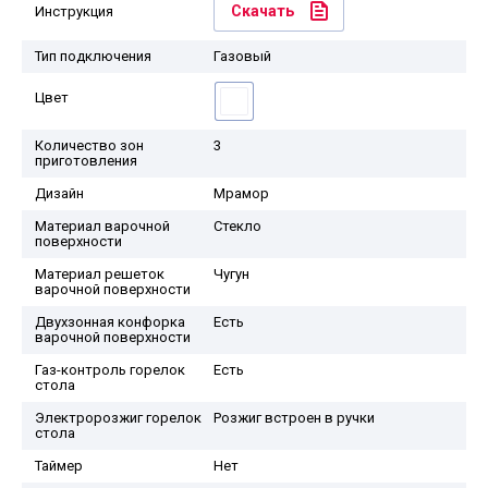
Скачать
Инструкция
Тип подключения
Газовый
Цвет
Количество зон
3
приготовления
Дизайн
Мрамор
Материал варочной
Стекло
поверхности
Материал решеток
Чугун
варочной поверхности
Двухзонная конфорка
Есть
варочной поверхности
Газ-контроль горелок
Есть
стола
Электророзжиг горелок
Розжиг встроен в ручки
стола
Таймер
Нет