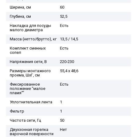
Ширина, см
60
Глубина, см
52,5
Накладка для посуды
Есть
малого диаметра
Масса (нетто/брутто), кг
13,5 / 14,5
Комплект сменных
Есть
сопел
Напряжения сети, В
220-230
Размеры монтажного
55,4 х 48,6
проема, ШхГ, см
Фиксированное
Есть
положение "малое
пламя""
Уплотнительная лента
1
Фильтр
1
Частота сети, Гц
50
Двухзонная горелка
Нет
варочной поверхности