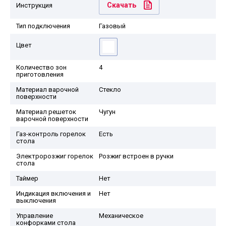
Скачать
Инструкция
Тип подключения
Газовый
Цвет
Количество зон
4
приготовления
Материал варочной
Стекло
поверхности
Материал решеток
Чугун
варочной поверхности
Газ-контроль горелок
Есть
стола
Электророзжиг горелок
Розжиг встроен в ручки
стола
Таймер
Нет
Индикация включения и
Нет
выключения
Управление
Механическое
конфорками стола